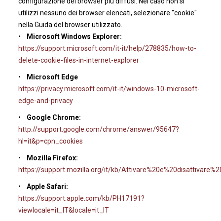
configurazione dei browser più diffusi. Nel caso non si
utilizzi nessuno dei browser elencati, selezionare "cookie"
nella Guida del browser utilizzato.
•
Microsoft Windows Explorer:
https://support.microsoft.com/it-it/help/278835/how-to-
delete-cookie-files-in-internet-explorer
•
Microsoft Edge
https://privacy.microsoft.com/it-it/windows-10-microsoft-
edge-and-privacy
•
Google Chrome:
http://support.google.com/chrome/answer/95647?
hl=it&p=cpn_cookies
•
Mozilla Firefox:
https://support.mozilla.org/it/kb/Attivare%20e%20disattivare%
•
Apple Safari:
https://support.apple.com/kb/PH17191?
viewlocale=it_IT&locale=it_IT