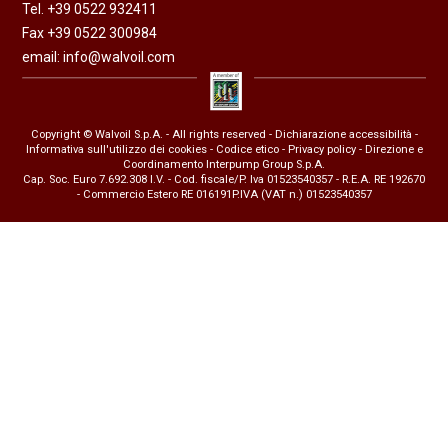
Tel. +39 0522 932411
Fax +39 0522 300984
email:
info@walvoil.com
Copyright © Walvoil S.p.A. - All rights reserved -
Dichiarazione accessibilità
-
Informativa sull'utilizzo dei cookies
-
Codice etico
-
Privacy policy
- Direzione e
Coordinamento Interpump Group S.p.A.
Cap. Soc. Euro 7.692.308 I.V. - Cod. fiscale/P. Iva 01523540357 - R.E.A. RE 192670
- Commercio Estero RE 016191P.IVA (VAT n.) 01523540357