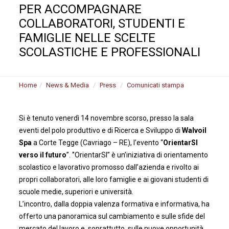
PER ACCOMPAGNARE
COLLABORATORI, STUDENTI E
FAMIGLIE NELLE SCELTE
SCOLASTICHE E PROFESSIONALI
Home
News & Media
Press
Comunicati stampa
Si è tenuto venerdì 14 novembre scorso, presso la sala
eventi del polo produttivo e di Ricerca e Sviluppo di
Walvoil
Spa
a Corte Tegge (Cavriago – RE), l’evento “
OrientarSI
verso il futuro
”. ‘’OrientarSI’’ è un’iniziativa di orientamento
scolastico e lavorativo promosso dall’azienda e rivolto ai
propri collaboratori, alle loro famiglie e ai giovani studenti di
scuole medie, superiori e università.
L’incontro, dalla doppia valenza formativa e informativa, ha
offerto una panoramica sul cambiamento e sulle sfide del
mercato del lavoro e, soprattutto, sulle nuove opportunità